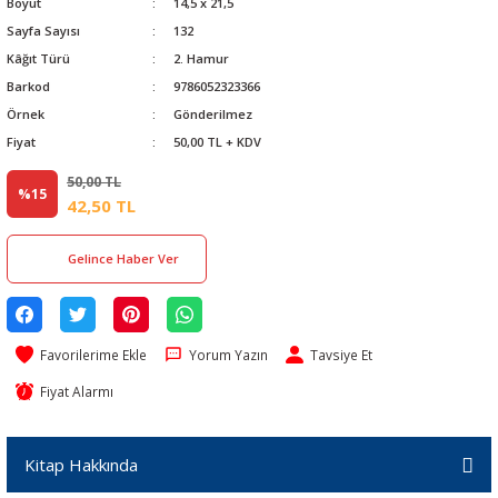
Boyut
14,5 x 21,5
Sayfa Sayısı
132
Kâğıt Türü
2. Hamur
Barkod
9786052323366
Örnek
Gönderilmez
Fiyat
50,00 TL + KDV
50,00 TL
%15
42,50 TL
Gelince Haber Ver
Yorum Yazın
Tavsiye Et
Fiyat Alarmı
Kitap Hakkında