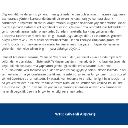
Bilgi eksikliği ya da yanlış yönlendirilme gibi nedenlerden dolayı, araştırmacının uygulama
aşamasında yöntem konusunda önemli bir sorun ile karşı karşıya kalması olasılık
dahilindedir. Böylesine bir sorun, araştırmanın kurgulanmasından yayımlanmasına kadar
birçok aşamada hatalara yol açabilmekte ve sonuçta araştırma verimliliğinin beklentilerin
gerisinde kalmasına neden olmaktadır. Buradan hareketle, bu kitap çalışmasında,
araştırma tasarımı ve raporlama ile ilgili olarak uygulamaya dönük ele alınması gereken
birçok kavram ve kural dizisine yer verilmektedir. Her bir konuyla ilgili daha güncel ve
pratik ipuçları sunmak amacıyla eserin tamamlanmasında yazarın kişisel deneyimi ve
gözlemlerinden elde edilen bilginin payı oldukça büyüktür.
Bilimsel Araştırma: Tasarım, Yazım ve Yayım Teknikleri, üç temel kısım altında toplam 10
bölümden oluşmaktadır. Sistematik Yaklaşım başlığının yer aldığı birinci kısımda öncelikle
sosyal bilimlerde araştırma yapmanın gerekliliği, özellikleri ve tasarımı üzerinde
durulmaktadır. Veri Toplama Teknikleri ve Analizi başlığıyla yer alan izleyen kısımda, nitel
ve nicel araştırma yöntemlerinin özellikleri, hazırlık süreci ve her bir yöntemin üstün–zayıf
yönleri üzerinde durulmaktadır. Ek olarak, veri toplama ve analizi ile ilgili bazı ipuçlarına
da yer verilmektedir. Bilimsel Yazım ve Yayım Kuralları adı verilen son kısımda ise, bilimsel
araştırma sonuçlarının yazımı ve yayımı aşamasında izlenmesi gereken etik kurallar ve
hakemli dergicilik üzerine birçok temel bilgi yer almaktadır.
%100 Güvenli Alışveriş