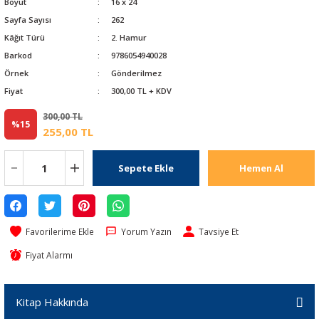
Boyut
16 x 24
Sayfa Sayısı
262
Kâğıt Türü
2. Hamur
Barkod
9786054940028
Örnek
Gönderilmez
Fiyat
300,00 TL + KDV
300,00 TL
%15
255,00 TL
Sepete Ekle
Hemen Al
Yorum Yazın
Tavsiye Et
Fiyat Alarmı
Kitap Hakkında