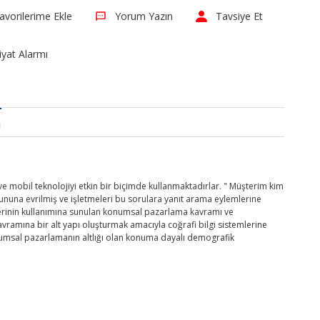
Yorum Yazın
Tavsiye Et
iyat Alarmı
a
 ve mobil teknolojiyi etkin bir biçimde kullanmaktadırlar. " Müşterim kim
rununa evrilmiş ve işletmeleri bu sorulara yanıt arama eylemlerine
erinin kullanımına sunulan konumsal pazarlama kavramı ve
ramına bir alt yapı oluşturmak amacıyla coğrafi bilgi sistemlerine
umsal pazarlamanın altlığı olan konuma dayalı demografik