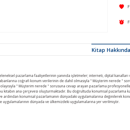
F
Kitap Hakkınd
neksel pazarlama faaliyetlerinin yanında işletmeler; interneti, dijital kanalları
tabanlarına coğrafi konum verilerinin de dahil olmasıyla " Müşterim nerede " so
 Dolayısıyla " Müşterim nerede " sorusuna cevap arayan pazarlama profesyonell
u kitabın ana çerçevesi oluşturmaktadır. Bu doğrultuda konumsal pazarlama kav
ş ve ardından konumsal pazarlamanın dünyadaki uygulamalarına değinilerek kon
 uygulamalarının dünyada ve ülkemizdeki uygulamalarına yer verilmiştir.