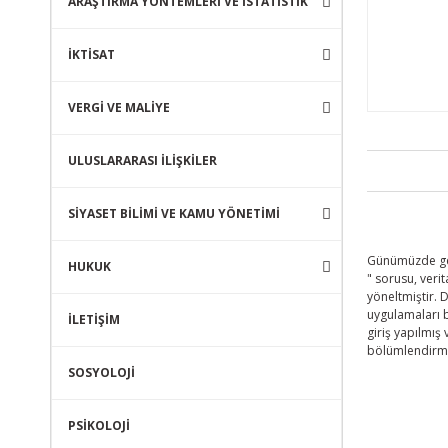
ARAŞTIRMA YÖNTEMLERİ VE İSTATİSTİK
İKTİSAT
VERGİ VE MALİYE
ULUSLARARASI İLİŞKİLER
SİYASET BİLİMİ VE KAMU YÖNETİMİ
Günümüzde gele
HUKUK
" sorusu, veri
yöneltmiştir.
uygulamaları b
İLETİŞİM
giriş yapılmı
bölümlendirme
SOSYOLOJİ
PSİKOLOJİ