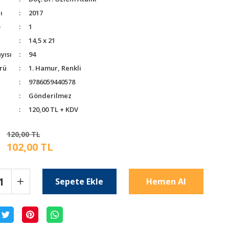
ı
2017
o
1
14,5 x 21
yısı
94
rü
1. Hamur, Renkli
9786059440578
Gönderilmez
120,00 TL + KDV
120,00 TL
102,00 TL
Sepete Ekle
Hemen Al