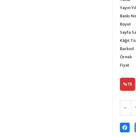
Yayın Yıl
Baskı N
Boyut
Sayfa Sa
Kâğıt Tü
Barkod
Örnek
Fiyat
%15