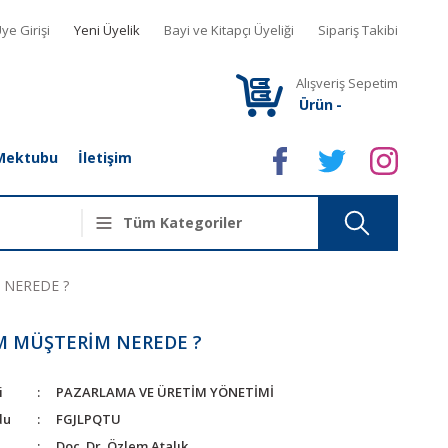
ye Girişi
Yeni Üyelik
Bayi ve Kitapçı Üyeliği
Sipariş Takibi
Alışveriş Sepetim
Ürün
-
Mektubu
İletişim
 NEREDE ?
M MÜŞTERİM NEREDE ?
i
PAZARLAMA VE ÜRETİM YÖNETİMİ
du
FGJLPQTU
Doç. Dr. Özlem Atalık