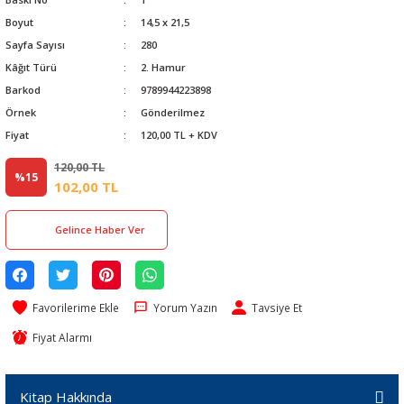
Boyut
14,5 x 21,5
Sayfa Sayısı
280
Kâğıt Türü
2. Hamur
Barkod
9789944223898
Örnek
Gönderilmez
Fiyat
120,00 TL + KDV
120,00 TL
%15
102,00 TL
Gelince Haber Ver
Yorum Yazın
Tavsiye Et
Fiyat Alarmı
Kitap Hakkında