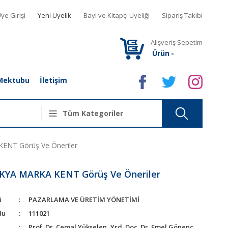
ye Girişi
Yeni Üyelik
Bayi ve Kitapçı Üyeliği
Sipariş Takibi
Alışveriş Sepetim
Ürün
-
Mektubu
İletişim
NT Görüş Ve Öneriler
YA MARKA KENT Görüş Ve Öneriler
i
PAZARLAMA VE ÜRETİM YÖNETİMİ
du
111021
Prof. Dr. Cemal Yükselen, Yrd. Doç. Dr. Emel Gönenç