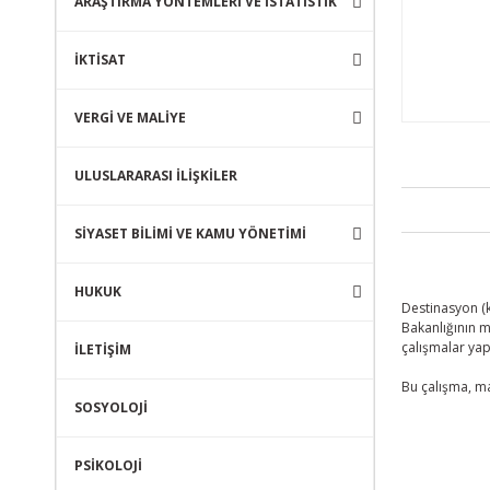
ARAŞTIRMA YÖNTEMLERİ VE İSTATİSTİK
İKTİSAT
VERGİ VE MALİYE
ULUSLARARASI İLİŞKİLER
SİYASET BİLİMİ VE KAMU YÖNETİMİ
HUKUK
Destinasyon (k
Bakanlığının m
çalışmalar yap
İLETİŞİM
Bu çalışma, ma
SOSYOLOJİ
PSİKOLOJİ