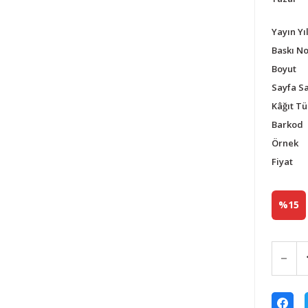
Yayın Yıl
Baskı N
Boyut
Sayfa Sa
Kâğıt Tü
Barkod
Örnek
Fiyat
%15