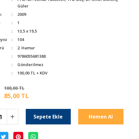
Güler
ı
2009
o
1
13,5 x 19,5
yısı
104
rü
2. Hamur
9786055681388
Gönderilmez
100,00 TL + KDV
100,00 TL
85,00 TL
Sepete Ekle
Hemen Al