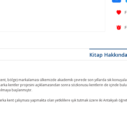
F
Kitap Hakkınd
ent, bölge) markalaması ülkemizde akademik çevrede son yıllarda sık konuşulan, t
arka kentler projesini açıklamasından sonra sözkonusu kentlerin de içinde bulun
ılmaya başlanmıştır.
rka kent çalışması yapmakta olan yetkililere ışık tutmak üzere iki Antakyalı öğret