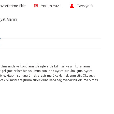
Yorum Yazın
Tavsiye Et
iyat Alarmı
a
urulmasında ve konuların işleyişlerinde bilimsel yazım kurallarına
ve gelişmeler her bir bölümün sonunda ayrıca sunulmuştur. Ayrıca,
nciyle, kitabın sonuna örnek araştırma ölçekleri eklenmiştir. Okuyucu
lacak bilimsel araştırma süreçlerine katkı sağlayacak bir okuma olması