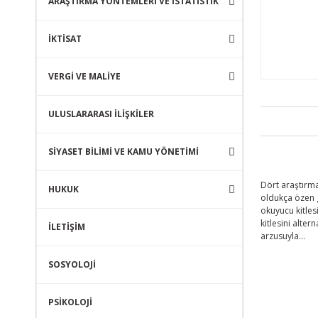
ARAŞTIRMA YÖNTEMLERİ VE İSTATİSTİK
İKTİSAT
VERGİ VE MALİYE
ULUSLARARASI İLİŞKİLER
SİYASET BİLİMİ VE KAMU YÖNETİMİ
Dört araştırma
HUKUK
oldukça özen g
okuyucu kitles
kitlesini alte
İLETİŞİM
arzusuyla…
SOSYOLOJİ
PSİKOLOJİ