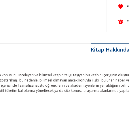
F
Kitap Hakkınd
 konusunu inceleyen ve bilimsel kitap niteliği taşıyan bu kitabın içeriğinin oluşt
österilmiş; bu nedenle, bilimsel olmayan ancak konuyla ilişkili bulunan haber 
i içerisinde lisans/lisansüstü öğrencilerin ve akademisyenlerin yer aldığının bili
rnatif tüketim kalıplarına yöneltecek ya da söz konusu araştırma alanlarında yapı