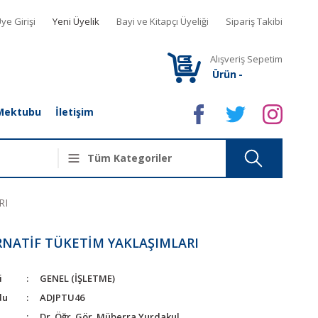
ye Girişi
Yeni Üyelik
Bayi ve Kitapçı Üyeliği
Sipariş Takibi
Alışveriş Sepetim
Ürün
-
Mektubu
İletişim
RI
RNATİF TÜKETİM YAKLAŞIMLARI
i
GENEL (İŞLETME)
du
ADJPTU46
Dr. Öğr. Gör. Müberra Yurdakul