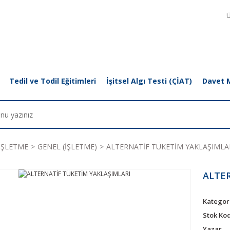
Ü
Tedil ve Todil Eğitimleri
İşitsel Algı Testi (ÇİAT)
Davet 
İŞLETME
GENEL (İŞLETME)
ALTERNATİF TÜKETİM YAKLAŞIMLA
ALTE
Kategor
Stok Ko
Yazar