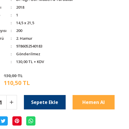
ı
2018
o
1
14,5 x 21,5
yısı
200
rü
2. Hamur
9786052540183
Gönderilmez
130,00 TL + KDV
130,00 TL
110,50 TL
Sepete Ekle
Hemen Al