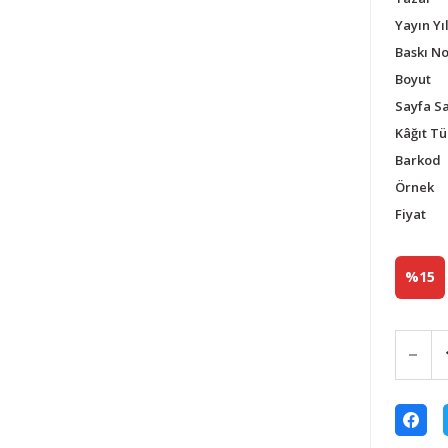
Yayın Yıl
Baskı N
Boyut
Sayfa Sa
Kâğıt Tü
Barkod
Örnek
Fiyat
%15