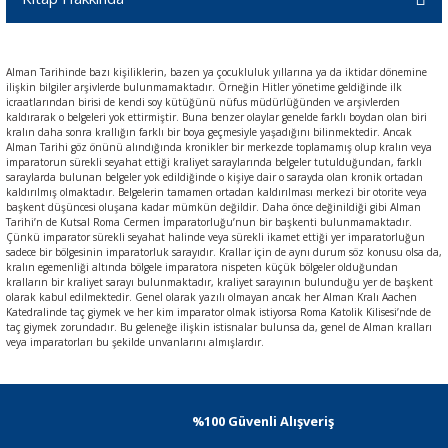
Alman Tarihinde bazı kişiliklerin, bazen ya çocukluluk yıllarına ya da iktidar dönemine
ilişkin bilgiler arşivlerde bulunmamaktadır. Örneğin Hitler yönetime geldiğinde ilk
icraatlarından birisi de kendi soy kütüğünü nüfus müdürlüğünden ve arşivlerden
kaldırarak o belgeleri yok ettirmiştir. Buna benzer olaylar genelde farklı boydan olan biri
kralın daha sonra krallığın farklı bir boya geçmesiyle yaşadığını bilinmektedir. Ancak
Alman Tarihi göz önünü alındığında kronikler bir merkezde toplamamış olup kralın veya
imparatorun sürekli seyahat ettiği kraliyet saraylarında belgeler tutulduğundan, farklı
saraylarda bulunan belgeler yok edildiğinde o kişiye dair o sarayda olan kronik ortadan
kaldırılmış olmaktadır. Belgelerin tamamen ortadan kaldırılması merkezi bir otorite veya
başkent düşüncesi oluşana kadar mümkün değildir. Daha önce değinildiği gibi Alman
Tarihi’n de Kutsal Roma Cermen İmparatorluğu’nun bir başkenti bulunmamaktadır.
Çünkü imparator sürekli seyahat halinde veya sürekli ikamet ettiği yer imparatorluğun
sadece bir bölgesinin imparatorluk sarayıdır. Krallar için de aynı durum söz konusu olsa da,
kralın egemenliği altında bölgele imparatora nispeten küçük bölgeler olduğundan
kralların bir kraliyet sarayı bulunmaktadır, kraliyet sarayının bulunduğu yer de başkent
olarak kabul edilmektedir. Genel olarak yazılı olmayan ancak her Alman Kralı Aachen
Katedralinde taç giymek ve her kim imparator olmak istiyorsa Roma Katolik Kilisesi’nde de
taç giymek zorundadır. Bu geleneğe ilişkin istisnalar bulunsa da, genel de Alman kralları
veya imparatorları bu şekilde unvanlarını almışlardır.
%100 Güvenli Alışveriş