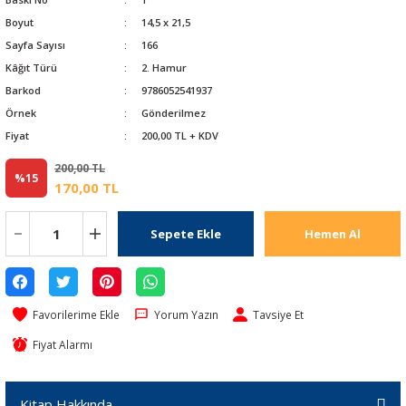
Boyut
14,5 x 21,5
Sayfa Sayısı
166
Kâğıt Türü
2. Hamur
Barkod
9786052541937
Örnek
Gönderilmez
Fiyat
200,00 TL + KDV
200,00 TL
%15
170,00 TL
Sepete Ekle
Hemen Al
Yorum Yazın
Tavsiye Et
Fiyat Alarmı
Kitap Hakkında