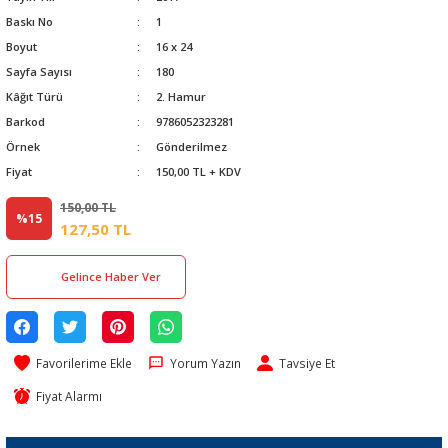
Baskı No
1
Boyut
16 x 24
Sayfa Sayısı
180
Kâğıt Türü
2. Hamur
Barkod
9786052323281
Örnek
Gönderilmez
Fiyat
150,00 TL + KDV
150,00 TL
%15
127,50 TL
Gelince Haber Ver
Yorum Yazın
Tavsiye Et
Fiyat Alarmı