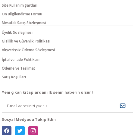
Site Kullanım Şartları
Ön Bilgilendirme Formu
Mesafeli Satış Sözleşmesi
Üyelik Sözleşmesi
Gizlilik ve Güvenlik Politikası
Alışverişsiz Ödeme Sözleşmesi
İptal ve İade Politikası
Ödeme ve Teslimat
Satış Koşulları
Yeni çıkan kitaplardan ilk senin haberin olsun!
Sosyal Medyada Takip Edin