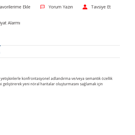
Yorum Yazın
Tavsiye Et
iyat Alarmı
a
i yetişkinlerle konfrontasyonel adlandırma ve/veya semantik özellik
ni geliştirerek yeni nöral haritalar oluşturmasını sağlamak için