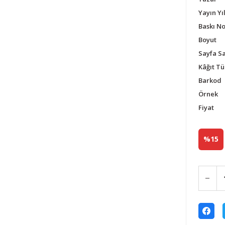
Yayın Yıl
Baskı N
Boyut
Sayfa Sa
Kâğıt Tü
Barkod
Örnek
Fiyat
%15