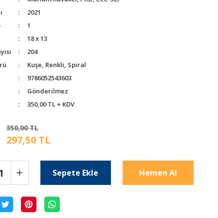
ı
2021
o
1
18 x 13
yısı
204
rü
Kuşe, Renkli, Spiral
9786052543603
Gönderilmez
350,00 TL + KDV
350,00 TL
297,50 TL
Sepete Ekle
Hemen Al