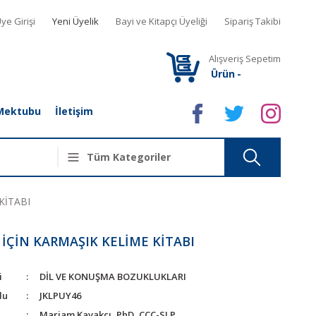
ye Girişi
Yeni Üyelik
Bayi ve Kitapçı Üyeliği
Sipariş Takibi
Alışveriş Sepetim
Ürün
-
Mektubu
İletişim
KİTABI
 İÇİN KARMAŞIK KELİME KİTABI
i
DİL VE KONUŞMA BOZUKLUKLARI
du
JKLPUY46
Mariam Kavakcı, PhD, CCC-SLP