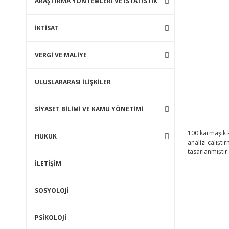
ARAŞTIRMA YÖNTEMLERİ VE İSTATİSTİK
İKTİSAT
VERGİ VE MALİYE
ULUSLARARASI İLİŞKİLER
SİYASET BİLİMİ VE KAMU YÖNETİMİ
100 karmaşık k
HUKUK
analizi çalıştı
tasarlanmıştır.
İLETİŞİM
SOSYOLOJİ
PSİKOLOJİ