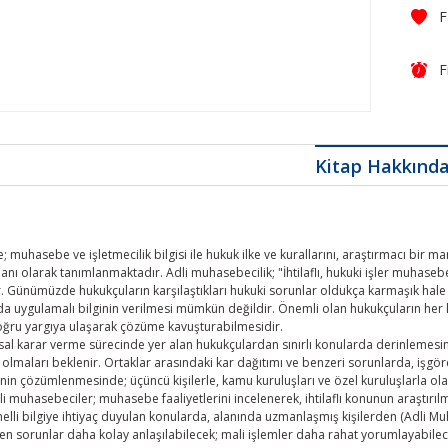
F
Kitap Hakkınd
 muhasebe ve işletmecilik bilgisi ile hukuk ilke ve kurallarını, araştırmacı bir 
lanı olarak tanımlanmaktadır. Adli muhasebecilik; "İhtilaflı, hukuki işler muhas
ir. Günümüzde hukukçuların karşılaştıkları hukuki sorunlar oldukça karmaşık hale
ya da uygulamalı bilginin verilmesi mümkün değildir. Önemli olan hukukçuların her
oğru yargıya ulaşarak çözüme kavuşturabilmesidir.
ısal karar verme sürecinde yer alan hukukçulardan sınırlı konularda derinlemesin
p olmaları beklenir. Ortaklar arasındaki kar dağıtımı ve benzeri sorunlarda, işgöre
rinin çözümlenmesinde; üçüncü kişilerle, kamu kuruluşları ve özel kuruluşlarla olan
i muhasebeciler; muhasebe faaliyetlerini incelenerek, ihtilaflı konunun araştı
li bilgiye ihtiyaç duyulan konularda, alanında uzmanlaşmış kişilerden (Adli Mu
iren sorunlar daha kolay anlaşılabilecek; mali işlemler daha rahat yorumlayabilec