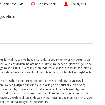
Yorum Yazın
Tavsiye Et
iyat Alarmı
a
mantıkla, mali sosyal ve hukuki sorunların çözümlenmesi için yorumlayan
ebesi” ya da "hukuken ihtilafa neden olmuş muhasebe işlemleri” şeklinde
 gelmiştir. Hukukçulara iş yaşamında karşılaşılabilecek tüm sorunlarla
 konuda ezbere bilgi sahibi olması değil, bir problemle karşılaştığında
e bilgi sahibi olmaları yerine; daha geniş alanda daha yüzeysel
n-işveren uyuşmazlıklarında, alıcılarla ya da satıcılarla olan borç-
 işlemlerde; ortaya çıkan ihtilafların giderilmesinde ise bilgisine
rılmasında ve sonuca ulaşılmasında mahkemelere yardımcı olmaktadır.
hasebecilerden) alınacak destek ile karmaşık iş yaşantısı ve muhasebe
ekler ve daha kolay çözülebilecektir.