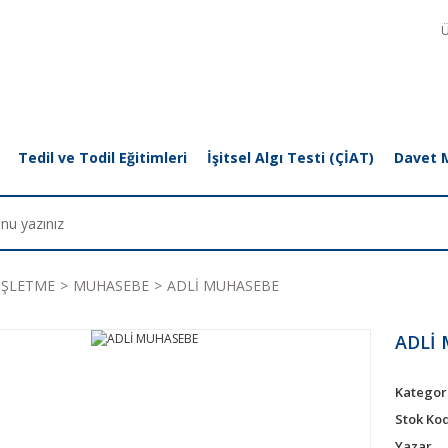
Ü
Tedil ve Todil Eğitimleri
İşitsel Algı Testi (ÇİAT)
Davet 
İŞLETME
MUHASEBE
ADLİ MUHASEBE
ADLİ
Kategor
Stok Ko
Yazar