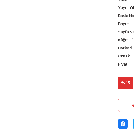
Yayın Yıl
Baskı N
Boyut
Sayfa Sa
Kâğıt Tü
Barkod
Örnek
Fiyat
%15
G