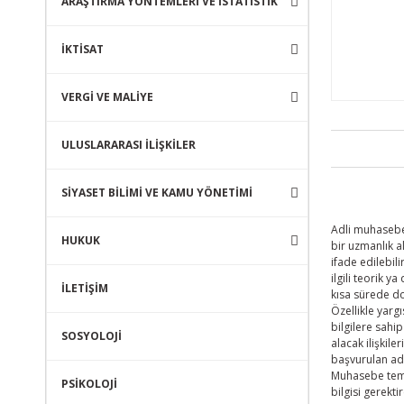
ARAŞTIRMA YÖNTEMLERİ VE İSTATİSTİK
İKTİSAT
VERGİ VE MALİYE
ULUSLARARASI İLİŞKİLER
SİYASET BİLİMİ VE KAMU YÖNETİMİ
Adli muhasebe;
HUKUK
bir uzmanlık a
ifade edilebil
ilgili teorik 
İLETİŞİM
kısa sürede d
Özellikle yarg
bilgilere sahi
SOSYOLOJİ
alacak ilişkile
başvurulan adl
Muhasebe temel
PSİKOLOJİ
bilgisi gerekt