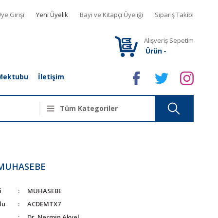
ye Girişi
Yeni Üyelik
Bayi ve Kitapçı Üyeliği
Sipariş Takibi
Alışveriş Sepetim
Ürün
-
Mektubu
İletişim
 MUHASEBE
i
MUHASEBE
du
ACDEMTX7
Dr. Nermin Akyel