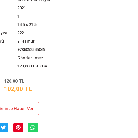
ı
2021
o
1
14,5 x 21,5
yısı
222
rü
2. Hamur
9786052545065
Gönderilmez
120,00 TL + KDV
120,00 TL
102,00 TL
elince Haber Ver