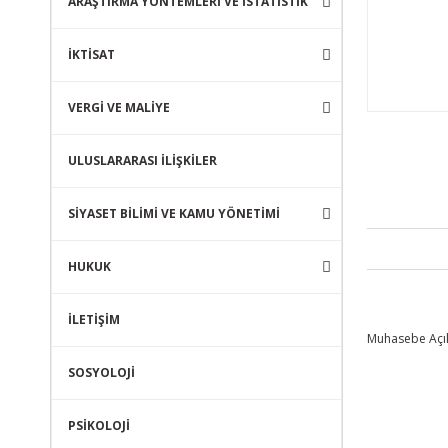
ARAŞTIRMA YÖNTEMLERİ VE İSTATİSTİK
İKTİSAT
VERGİ VE MALİYE
ULUSLARARASI İLİŞKİLER
SİYASET BİLİMİ VE KAMU YÖNETİMİ
HUKUK
İLETİŞİM
Muhasebe Açıkla
SOSYOLOJİ
PSİKOLOJİ