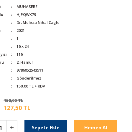
i
MUHASEBE
du
HJPQWX79
Dr. Melissa Nihal Cagle
ı
2021
o
1
16 x 24
yısı
116
rü
2. Hamur
9786052543511
Gönderilmez
150,00 TL + KDV
150,00 TL
127,50 TL
Sepete Ekle
Hemen Al