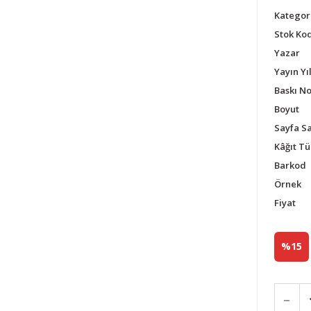
Kategor
Stok Ko
Yazar
Yayın Yıl
Baskı N
Boyut
Sayfa Sa
Kâğıt Tü
Barkod
Örnek
Fiyat
%15