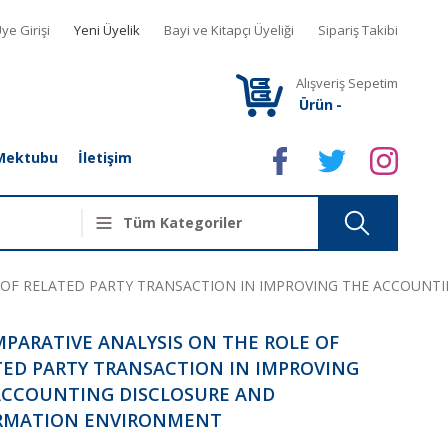
ye Girişi
Yeni Üyelik
Bayi ve Kitapçı Üyeliği
Sipariş Takibi
Alışveriş Sepetim
Ürün
-
Mektubu
İletişim
E OF RELATED PARTY TRANSACTION IN IMPROVING THE ACCOUN
PARATIVE ANALYSIS ON THE ROLE OF
TED PARTY TRANSACTION IN IMPROVING
ACCOUNTING DISCLOSURE AND
RMATION ENVIRONMENT