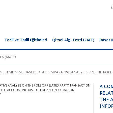
Ü
Tedil ve Todil Eğitimleri
İşitsel Algı Testi (ÇİAT)
Davet 
İŞLETME
MUHASEBE
A COMPARATIVE ANALYSIS ON THE ROL
A COM
RELA
THE 
INFO