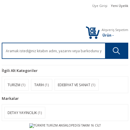
Üye Girişi
Yeni Üyelik
Alışveriş Sepetim
Ürün
-
İlgili Alt Kategoriler
TURİZM
(1)
TARİH
(1)
EDEBİYAT VE SANAT
(1)
Markalar
DETAY YAYINCILIK
(1)